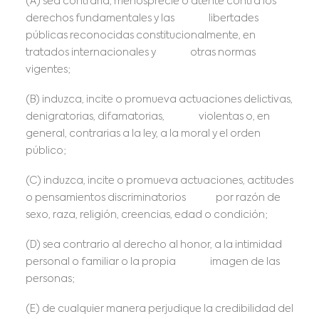
(A) sea contraria, menosprecie o atente contra los
derechos fundamentales y las libertades
públicas reconocidas constitucionalmente, en
tratados internacionales y otras normas
vigentes;
(B) induzca, incite o promueva actuaciones delictivas,
denigratorias, difamatorias, violentas o, en
general, contrarias a la ley, a la moral y el orden
público;
(C) induzca, incite o promueva actuaciones, actitudes
o pensamientos discriminatorios por razón de
sexo, raza, religión, creencias, edad o condición;
(D) sea contrario al derecho al honor, a la intimidad
personal o familiar o la propia imagen de las
personas;
(E) de cualquier manera perjudique la credibilidad del