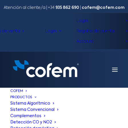
Atención al cliente/a​ |
+34
935 862 690
|
cofem@cofem.com
Login
s de venta
Login
Registro de cuenta
Account
COFEM
PRODUCTOS
Sistema Algorítmico
Sistema Convencional
AVISO LEGAL
Complementos
Detección CO y NO2
Para dar cumplimiento al artículo 10 de la Ley