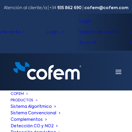
Atención al cliente/a​ |
+34
935 862 690
|
cofem@cofem.com
Login
s de venta
Login
Registro de cuenta
Account
COFEM
PRODUCTOS
Sistema Algorítmico
Sistema Convencional
Complementos
COFEM |
APPS
Detección CO y NO2