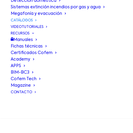
Detección doméstica
Tecnología
Sistemas extinción incendios por gas y agua
Megafonía y evacuación
Cofem al
CATÁLOGOS
VIDEOTUTORIALES
alcance de tu
RECURSOS
Manuales
mano
Fichas técnicas
Certificados Cofem
Academy
APPS
BIM-BC3
Cofem Tech
Magazine
CONTACTO
BUSCA EN
Todo nuestro
know‑how
, listo para