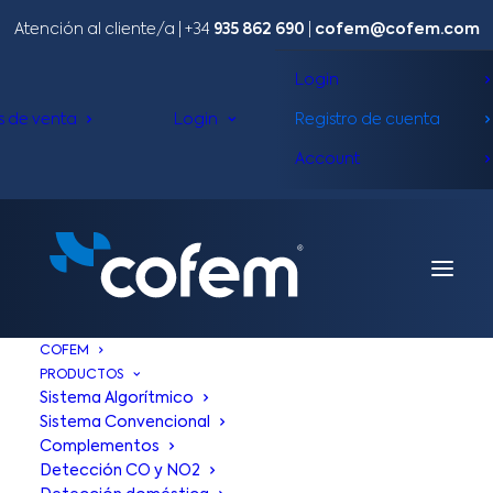
Atención al cliente/a​ |
+34
935 862 690
|
cofem@cofem.com
Login
s de venta
Login
Registro de cuenta
Account
COFEM
PRODUCTOS
Sistema Algorítmico
Sistema Convencional
Complementos
Detección CO y NO2