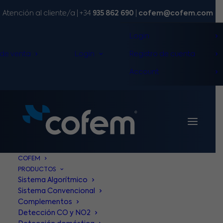
Atención al cliente/a​ |
+34
935 862 690
|
cofem@cofem.com
Login
 de venta
Login
Registro de cuenta
Account
COFEM
PRODUCTOS
Sistema Algorítmico
Sistemas
de
seguridad
Cofem
Sistema Convencional
Complementos
Detección CO y NO2
U
n
e
q
u
i
l
i
b
r
i
o