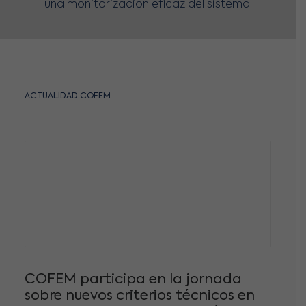
una monitorización eficaz del sistema.
ACTUALIDAD COFEM
COFEM, reconocida en la Nit de
C
l’Empresa de Rubí 2026 por su
e