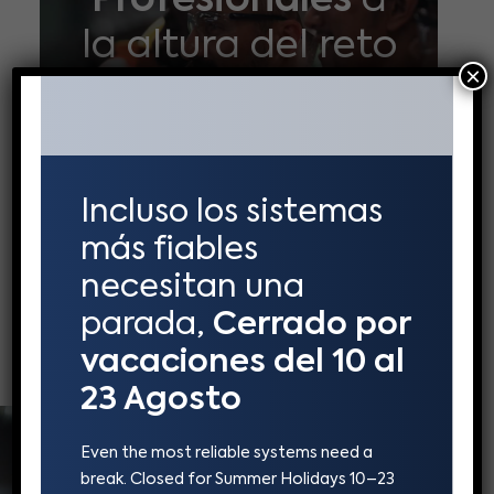
Profesionales
a
la altura del reto
×
Capacitamos a instaladores con los
conocimientos y herramientas más
avanzados para asegurar un
desempeño impecable.
Incluso los sistemas
más fiables
necesitan una
ACADEMY
parada,
Cerrado por
vacaciones del 10 al
23 Agosto
Even the most reliable systems need a
break. Closed for Summer Holidays 10–23