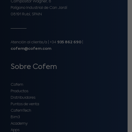
Compositor Wagner, 8
Polígono Industrial de Can Jardí
08191 Rubí, SPAIN
Atención al cliente/a​ |
+34
935 862 690
|
cofem@cofem.com
Sobre Cofem
Cofem
Productos
Distribuidores
Puntos de venta
CofemTech
Bim3
Academy
Apps