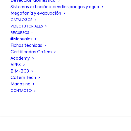
Detección doméstica
Sistemas extinción incendios por gas y agua
Megafonía y evacuación
CATÁLOGOS
VIDEOTUTORIALES
RECURSOS
Manuales
NO TABS
Fichas técnicas
Certificados Cofem
No content found.
Academy
APPS
BIM-BC3
Cofem Tech
Magazine
CONTACTO
BUSCA EN