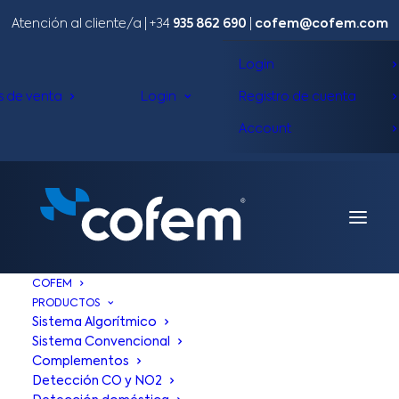
Atención al cliente/a​ |
+34
935 862 690
|
cofem@cofem.com
Login
s de venta
Login
Registro de cuenta
Account
COFEM
PRODUCTOS
Sistema Algorítmico
Sistema Convencional
Kellenfol
Complementos
Detección CO y NO2