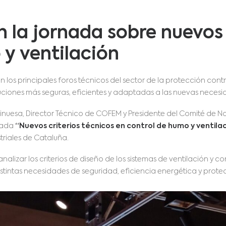
 la jornada sobre nuevos 
 y ventilación
los principales foros técnicos del sector de la protección con
iones más seguras, eficientes y adaptadas a las nuevas necesida
Vinuesa, Director Técnico de COFEM y Presidente del Comité de 
rnada
“Nuevos criterios técnicos en control de humo y ventila
triales de Cataluña.
analizar los criterios de diseño de los sistemas de ventilación y
stintas necesidades de seguridad, eficiencia energética y protec