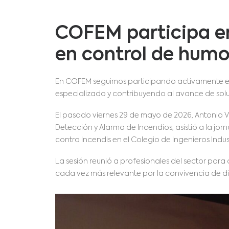
COFEM participa en
en control de humo
En COFEM seguimos participando activamente en 
especializado y contribuyendo al avance de soluc
El pasado viernes 29 de mayo de 2026, Antonio 
Detección y Alarma de Incendios, asistió a la jo
contra Incendis en el Colegio de Ingenieros Indus
La sesión reunió a profesionales del sector para 
cada vez más relevante por la convivencia de di