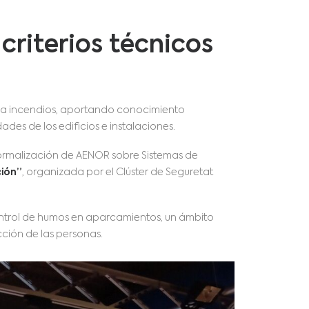
criterios técnicos
tra incendios, aportando conocimiento
des de los edificios e instalaciones.
Normalización de AENOR sobre Sistemas de
ción”
, organizada por el Clúster de Seguretat
 control de humos en aparcamientos, un ámbito
ción de las personas.