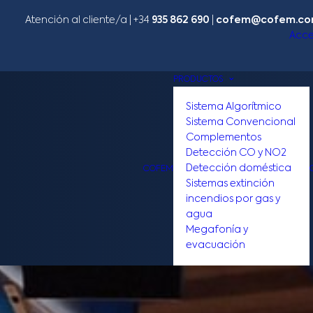
Atención al cliente/a​ |
+34
935 862 690
|
cofem@cofem.c
Acce
PRODUCTOS
Sistema Algorítmico
Sistema Convencional
Complementos
Detección CO y NO2
Detección doméstica
COFEM
Sistemas extinción
incendios por gas y
agua
Megafonía y
evacuación