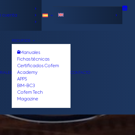
e cuenta
RECURSOS
Manuales
Fichas técnicas
Certificados Cofem
Academy
RIALES
CONTACTO
APPS
BIM-BC3
Cofem Tech
Magazine