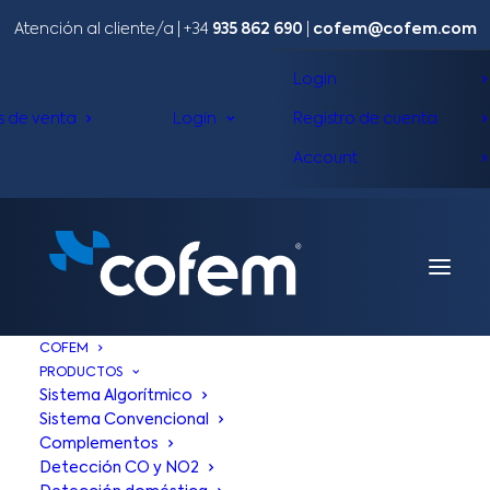
Atención al cliente/a​ |
+34
935 862 690
|
cofem@cofem.com
Login
s de venta
Login
Registro de cuenta
Account
COFEM
PRODUCTOS
Sistema Algorítmico
Sistema Convencional
Complementos
Detección CO y NO2