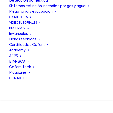
Detección doméstica
Sistemas extinción incendios por gas y agua
Megafonía y evacuación
CATÁLOGOS
VIDEOTUTORIALES
RECURSOS
Manuales
Fichas técnicas
Certificados Cofem
Academy
APPS
BIM-BC3
Cofem Tech
Magazine
CONTACTO
Cofem imparte
BUSCA EN
formación en Málaga
junto a