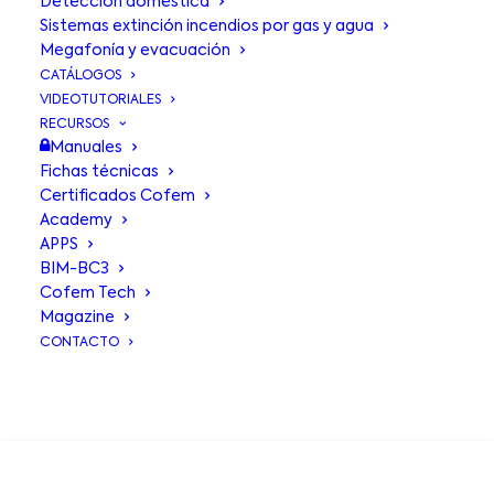
Detección doméstica
Sistemas extinción incendios por gas y agua
Megafonía y evacuación
CATÁLOGOS
VIDEOTUTORIALES
RECURSOS
Manuales
Fichas técnicas
Certificados Cofem
Academy
APPS
BIM-BC3
Cofem Tech
Magazine
CONTACTO
Cofem culmina con éxito
BUSCA EN
la formación impartida a
Electrica CIEM en Palma