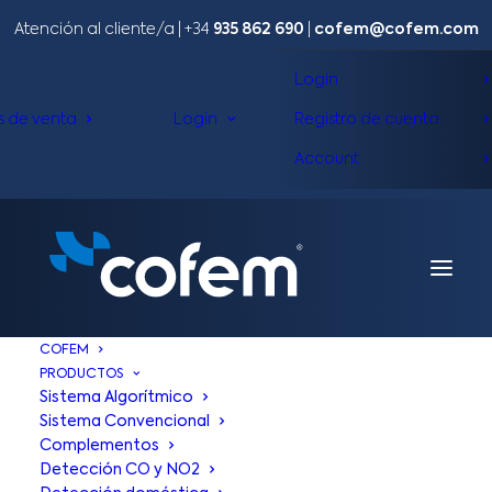
Atención al cliente/a​ |
+34
935 862 690
|
cofem@cofem.com
Login
s de venta
Login
Registro de cuenta
Account
COFEM
PRODUCTOS
Sistema Algorítmico
Sistema Convencional
Complementos
Detección CO y NO2