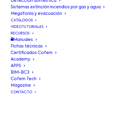
Detección doméstica
Sistemas extinción incendios por gas y agua
Megafonía y evacuación
CATÁLOGOS
VIDEOTUTORIALES
RECURSOS
Manuales
Fichas técnicas
Certificados Cofem
Academy
APPS
BIM-BC3
Cofem Tech
Magazine
CONTACTO
Cofem Nacional:
BUSCA EN
Celebrando 50 años de
Mejora Continua