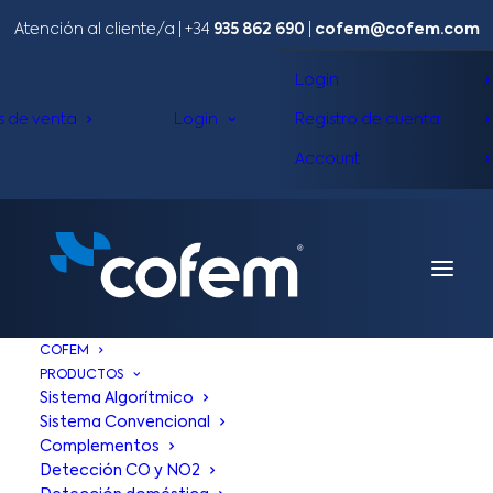
Atención al cliente/a​ |
+34
935 862 690
|
cofem@cofem.com
Login
s de venta
Login
Registro de cuenta
Account
COFEM
PRODUCTOS
Sistema Algorítmico
Sistema Convencional
Complementos
Detección CO y NO2