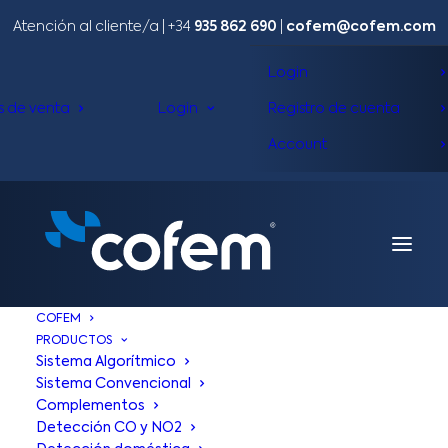
Atención al cliente/a​ |
+34
935 862 690
|
cofem@cofem.com
Login
s de venta
Login
Registro de cuenta
Account
COFEM
PRODUCTOS
Sistema Algorítmico
Sistema Convencional
Edit profile
Complementos
Detección CO y NO2