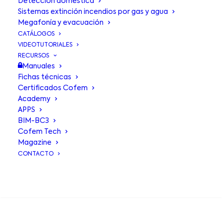
Detección doméstica
[wppb-edit-profile]
Sistemas extinción incendios por gas y agua
Megafonía y evacuación
CATÁLOGOS
VIDEOTUTORIALES
RECURSOS
Manuales
Fichas técnicas
Certificados Cofem
Academy
APPS
BIM-BC3
Cofem Tech
Magazine
CONTACTO
BUSCA EN
Compositor Wagner, 8
Polígono Industrial de Can Jardí
08191 Rubí, SPAIN