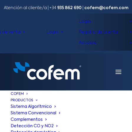
Atención al cliente/a​ |
+34
935 862 690
|
cofem@cofem.com
Login
s de venta
Login
Registro de cuenta
Account
COFEM
PRODUCTOS
Sistema Algorítmico
Sistema Convencional
Complementos
Detección CO y NO2