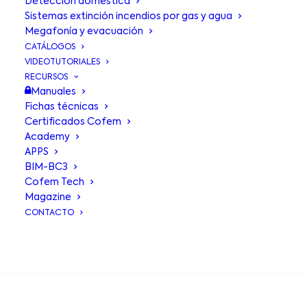
Detección doméstica
Sistemas extinción incendios por gas y agua
Megafonía y evacuación
CATÁLOGOS
VIDEOTUTORIALES
RECURSOS
Manuales
Fichas técnicas
Certificados Cofem
Academy
APPS
BIM-BC3
Cofem Tech
Magazine
CONTACTO
Elevamos la seguridad del
BUSCA EN
Estadio Son Moix (RCD
Mallorca)