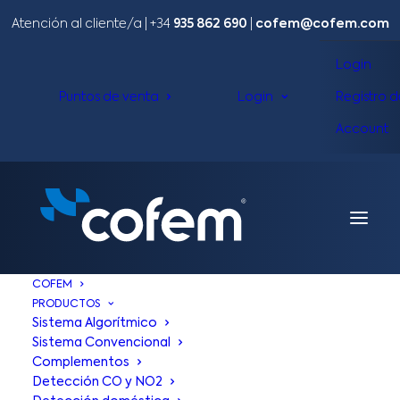
Atención al cliente/a​ |
+34
935 862 690
|
cofem@cofem.com
Login
Puntos de venta
Login
Registro 
Account
COFEM
PRODUCTOS
Sistema Algorítmico
Sistema Convencional
CONTRATO DE
Complementos
Detección CO y NO2
LICENCIA DE USO DE