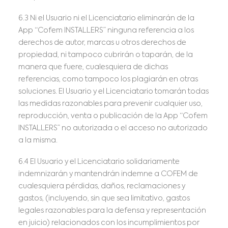
6.3 Ni el Usuario ni el Licenciatario eliminarán de la
App “Cofem INSTALLERS” ninguna referencia a los
derechos de autor, marcas u otros derechos de
propiedad, ni tampoco cubrirán o taparán, de la
manera que fuere, cualesquiera de dichas
referencias, como tampoco los plagiarán en otras
soluciones. El Usuario y el Licenciatario tomarán todas
las medidas razonables para prevenir cualquier uso,
reproducción, venta o publicación de la App “Cofem
INSTALLERS” no autorizada o el acceso no autorizado
a la misma.
6.4 El Usuario y el Licenciatario solidariamente
indemnizarán y mantendrán indemne a COFEM de
cualesquiera pérdidas, daños, reclamaciones y
gastos, (incluyendo, sin que sea limitativo, gastos
legales razonables para la defensa y representación
en juicio) relacionados con los incumplimientos por