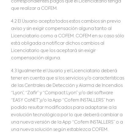
correspondientes pagos que el Licenciatario tenga
que realizar a COFEM.
4.2 El Usuario acepta todos estos cambios sin previo
aviso y sin exigir compensación alguna tanto al
Licenciatario como a COFEM. COFEM en su caso sólo
está obligada a notificar dichos cambios al
Licenciatario que los aceptará sin exigir
compensación alguna.
4.3 Igualmente el Usuario y el Licenciatario deberá
tener en cuenta que si los servicios y/o características
de las Centrales de Detección y Alarma de Incendios
“Lyon”, “Zafir” y “Compact Lyon” y/o del software
“EASY CoNET”,y/o la App “Cofem INSTALLERS” han
podido resultar modificados para adaptarse a la
evolución tecnológica por lo que deberá cambiar a
una nueva versión de la App “Cofem INSTALLERS” o a
una nueva solución según establezca COFEM.