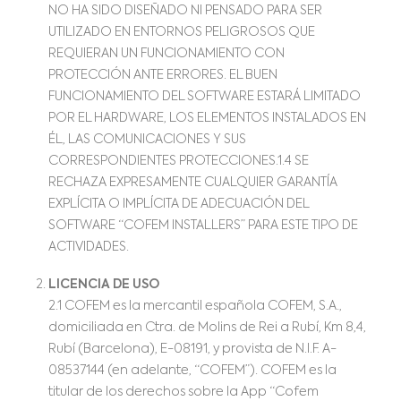
NO HA SIDO DISEÑADO NI PENSADO PARA SER
UTILIZADO EN ENTORNOS PELIGROSOS QUE
REQUIERAN UN FUNCIONAMIENTO CON
PROTECCIÓN ANTE ERRORES. EL BUEN
FUNCIONAMIENTO DEL SOFTWARE ESTARÁ LIMITADO
POR EL HARDWARE, LOS ELEMENTOS INSTALADOS EN
ÉL, LAS COMUNICACIONES Y SUS
CORRESPONDIENTES PROTECCIONES.1.4 SE
RECHAZA EXPRESAMENTE CUALQUIER GARANTÍA
EXPLÍCITA O IMPLÍCITA DE ADECUACIÓN DEL
SOFTWARE “COFEM INSTALLERS” PARA ESTE TIPO DE
ACTIVIDADES.
LICENCIA DE USO
2.1 COFEM es la mercantil española COFEM, S.A.,
domiciliada en Ctra. de Molins de Rei a Rubí, Km 8,4,
Rubí (Barcelona), E-08191, y provista de N.I.F. A-
08537144 (en adelante, “COFEM”). COFEM es la
titular de los derechos sobre la App “Cofem