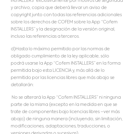
INSTALLERS” exclusivamente por motivos de seguridad
y archivo, copia que deberá llevar un aviso de
copyright junto con todas las referencias adicionales
sobre los derechos de COFEM sobre la App “Cofem
INSTALLERS” y la designación de la versión original,
incluso las referencias a terceros.
d)Hasta lo máximo permitido por las normas de
obligado cumplimiento de la ley aplicable, sólo
podrá usarse la App “Cofem INSTALLERS” en la forma
permitida bajo esta LICENCIA y, más allá de lo
permitido por las licencias libres que más abajo se
detallarán:
No se alterará la App “Cofem INSTALLERS” ni ninguna
parte de la misma (excepto en la medida en que se
trate de componentes bajo licencias libres –ver más
abajo) de ninguna manera (incluyendo, sin limitación,
modificaciones, adaptaciones, traducciones, o
versiones derivadas o sucesivas).