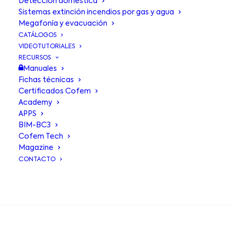
Detección doméstica
Sistemas extinción incendios por gas y agua
Megafonía y evacuación
CATÁLOGOS
VIDEOTUTORIALES
RECURSOS
Manuales
Fichas técnicas
Certificados Cofem
Academy
APPS
BIM-BC3
Cofem Tech
Sensor de
Magazine
CONTACTO
incendios
A50xxLD
BUSCA EN
Sensor de incendios de la familia A50