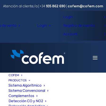
Atención al cliente/a​ |
+34
935 862 690
|
cofem@cofem.com
Login
s de venta
Login
Registro de cuenta
Account
COFEM
PRODUCTOS
Sistema Algorítmico
Sistema Convencional
Complementos
Detección CO y NO2