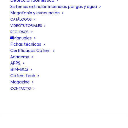
Detección doméstica
Sistemas extinción incendios por gas y agua
Megafonía y evacuación
CATÁLOGOS
VIDEOTUTORIALES
RECURSOS
Manuales
Fichas técnicas
Certificados Cofem
Academy
APPS
BIM-BC3
Boca de
Cofem Tech
Magazine
incendio
Ø25
CONTACTO
CBP3
BUSCA EN
Boca de Incendio Equipada Ø25 mm
según norma UNE/EN 671-1 y 20 m de