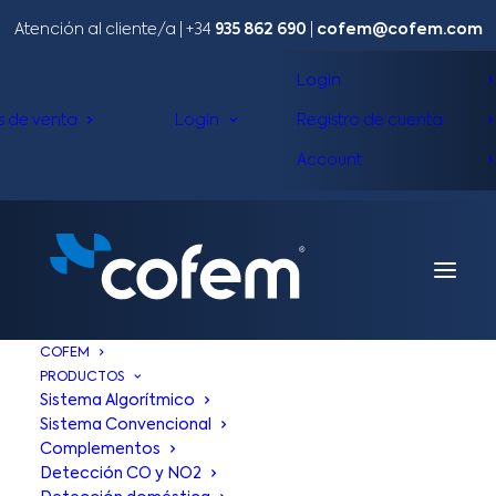
Atención al cliente/a​ |
+34
935 862 690
|
cofem@cofem.com
Login
s de venta
Login
Registro de cuenta
Account
COFEM
PRODUCTOS
Sistema Algorítmico
Sistema Convencional
Complementos
Detección CO y NO2