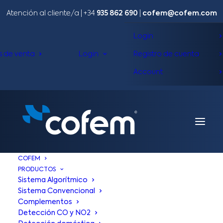
Atención al cliente/a​ |
+34
935 862 690
|
cofem@cofem.com
Login
s de venta
Login
Registro de cuenta
Account
COFEM
PRODUCTOS
Sistema Algorítmico
Sistema Convencional
Complementos
Detección CO y NO2