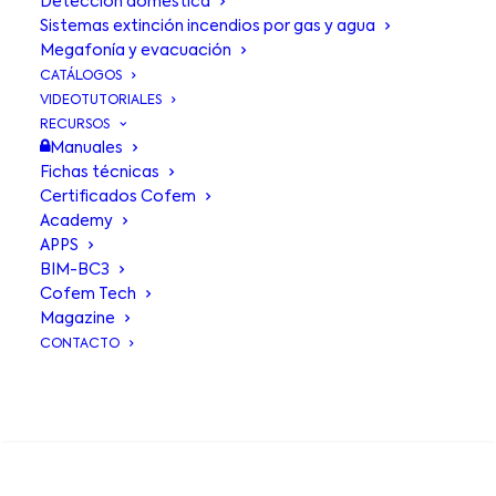
Detección doméstica
Sistemas extinción incendios por gas y agua
Megafonía y evacuación
CATÁLOGOS
VIDEOTUTORIALES
RECURSOS
Manuales
Fichas técnicas
Certificados Cofem
Academy
APPS
BIM-BC3
Sensor central
de
Cofem Tech
Magazine
CO ZCO
CONTACTO
BUSCA EN
Sensor de CO SCO,
diseñado según la
norma europea EN 50545-1 y
certificado UNE 23300.