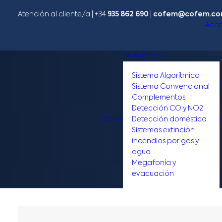
Atención al cliente/a​ |
+34
935 862 690
|
cofem@cofem.c
Acce
PRODUCTOS
Sistema Algorítmico
Sistema Convencional
Complementos
Detección CO y NO2
Detección doméstica
COFEM
Sistemas extinción
incendios por gas y
agua
Megafonía y
evacuación