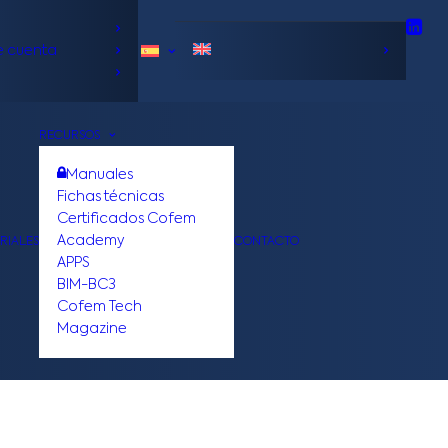
e cuenta
RECURSOS
Manuales
Fichas técnicas
Certificados Cofem
Academy
RIALES
CONTACTO
APPS
BIM-BC3
Cofem Tech
Magazine