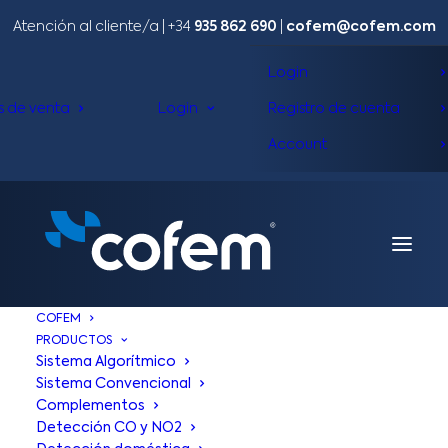
Atención al cliente/a​ |
+34
935 862 690
|
cofem@cofem.com
Login
s de venta
Login
Registro de cuenta
Account
COFEM
PRODUCTOS
Sistema Algorítmico
Sistema Convencional
Complementos
Detección CO y NO2