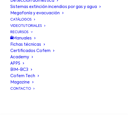
Detección doméstica
Sistemas extinción incendios por gas y agua
Megafonía y evacuación
CATÁLOGOS
VIDEOTUTORIALES
RECURSOS
Manuales
Fichas técnicas
Certificados Cofem
Cuadro de
Academy
APPS
alarma exterior
BIM-BC3
Cofem Tech
CAEC
Magazine
CONTACTO
Cuadro de alarma exterior.
BUSCA EN
Sirena roja de exterior fabricada en