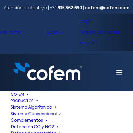
Atención al cliente/a​ |
+34
935 862 690
|
cofem@cofem.com
Login
s de venta
Login
Registro de cuenta
Account
COFEM
PRODUCTOS
Sistema Algorítmico
Sistema Convencional
Complementos
Detección CO y NO2