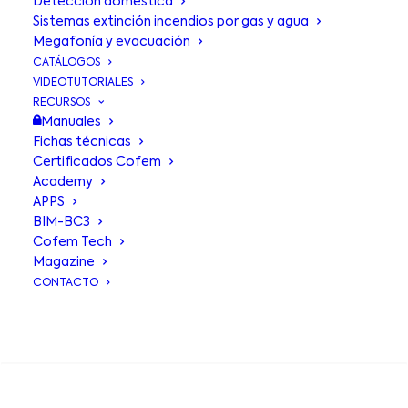
Detección doméstica
Sistemas extinción incendios por gas y agua
Megafonía y evacuación
CATÁLOGOS
VIDEOTUTORIALES
RECURSOS
Manuales
Fichas técnicas
Certificados Cofem
Academy
APPS
BIM-BC3
Detector
Cofem Tech
Magazine
térmico C50H
CONTACTO
BUSCA EN
Detector térmico convencional con
respuesta termovelocimétrica