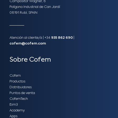
Compositor Wagner, 8
Polígono Industrial de Can Jardí
08191 Rubí, SPAIN
Atención al cliente/a​ |
+34
935 862 690
|
cofem@cofem.com
Sobre Cofem
Cofem
Productos
Distribuidores
Puntos de venta
CofemTech
Bim3
Academy
Apps