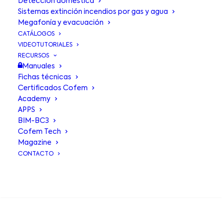
Detección doméstica
Sistemas extinción incendios por gas y agua
Megafonía y evacuación
CATÁLOGOS
VIDEOTUTORIALES
RECURSOS
Manuales
Fichas técnicas
Certificados Cofem
Academy
APPS
BIM-BC3
Medidor
Cofem Tech
Magazine
ambiental
de
CONTACTO
CO2
BUSCA EN
Indicador de la concentración
de
CO² ambiental sencillo y práctico.