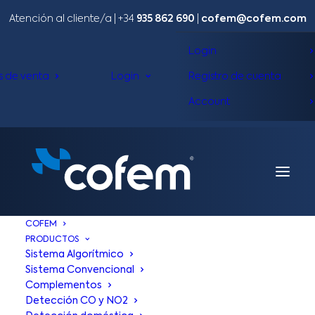
Atención al cliente/a​ |
+34
935 862 690
|
cofem@cofem.com
Login
s de venta
Login
Registro de cuenta
Account
COFEM
PRODUCTOS
Sistema Algorítmico
Sistema Convencional
Complementos
Detección CO y NO2