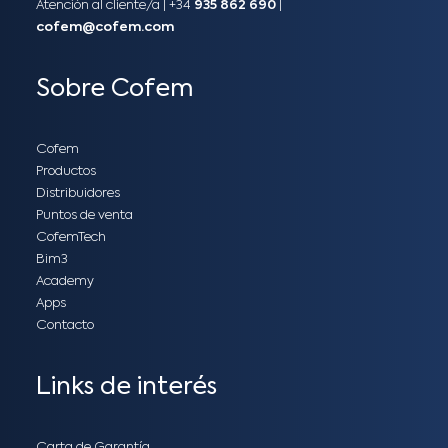
Atención al cliente/a​ |
+34
935 862 690
|
cofem@cofem.com
Sobre Cofem
Cofem
Productos
Distribuidores
Puntos de venta
CofemTech
Bim3
Academy
Apps
Contacto
Links de interés
Carta de Garantía