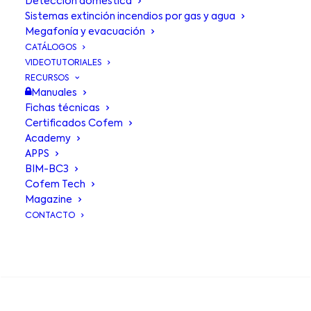
Detección doméstica
Sistemas extinción incendios por gas y agua
Megafonía y evacuación
CATÁLOGOS
VIDEOTUTORIALES
RECURSOS
Manuales
Fichas técnicas
Certificados Cofem
Zócalo
Academy
APPS
adaptador A50BI
BIM-BC3
Cofem Tech
Magazine
CONTACTO
Para facilitar la tarea de
actualización de los detectores de la
BUSCA EN
gama A30X a los nuevos detectores
de la gama A50, Cofem dispone de
una “base de interconexión”, que