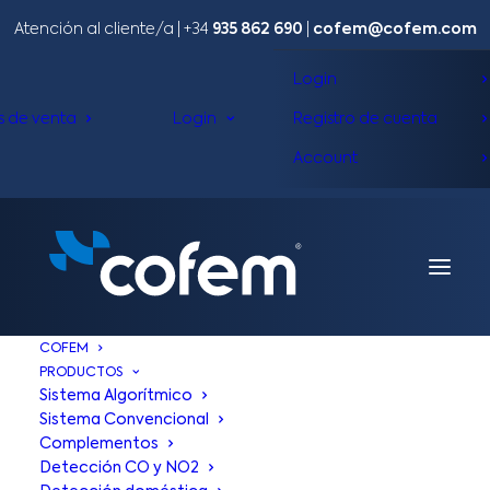
Atención al cliente/a​ |
+34
935 862 690
|
cofem@cofem.com
Login
s de venta
Login
Registro de cuenta
Account
COFEM
PRODUCTOS
Sistema Algorítmico
Sistema Convencional
Complementos
Detección CO y NO2