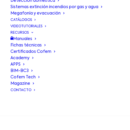
Detección doméstica
Sistemas extinción incendios por gas y agua
Megafonía y evacuación
CATÁLOGOS
VIDEOTUTORIALES
RECURSOS
Manuales
Fichas técnicas
Certificados Cofem
Zócalo para
Academy
APPS
detectores
BIM-BC3
Cofem Tech
D50Z0 y D50ZAL
Magazine
CONTACTO
Zócalo para detectores de detección
BUSCA EN
y alarma de incendios de la gama A50
y C50.