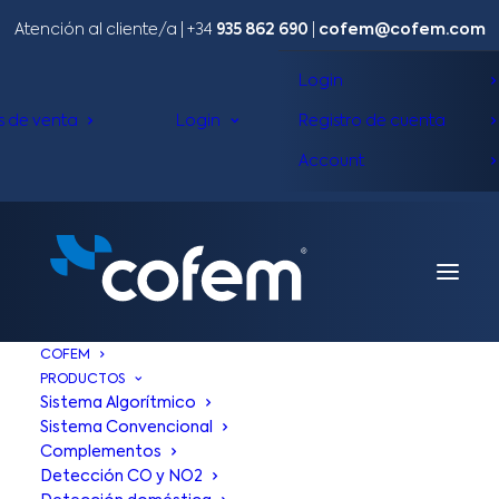
Atención al cliente/a​ |
+34
935 862 690
|
cofem@cofem.com
Login
s de venta
Login
Registro de cuenta
Account
COFEM
PRODUCTOS
Sistema Algorítmico
Sistema Convencional
Complementos
Detección CO y NO2