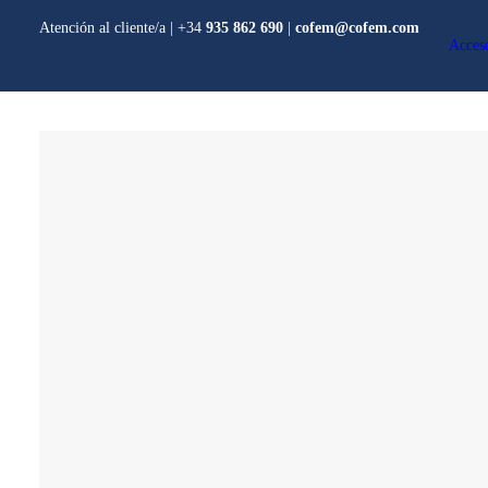
Atención al cliente/a​ |
+34
935 862 690
|
cofem@cofem.com
Acces
PRODUCTOS
Sistema Algorítmico
Sistema Convencional
Complementos
Detección CO y NO2
COFEM
Detección doméstica
Sistemas extinción
incendios por gas y ag
Megafonía y evacuaci