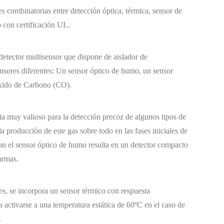
 combinatorias entre detección óptica, térmica, sensor de
o con certificación UL.
ector multisensor que dispone de aislador de
sensores diferentes: Un sensor óptico de humo, un sensor
xido de Carbono (CO).
ta muy valioso para la detección precoz de algunos tipos de
 producción de este gas sobre todo en las fases iniciales de
on el sensor óptico de humo resulta en un detector compacto
armas.
es, se incorpora un sensor térmico con respuesta
a activarse a una temperatura estática de 60ºC en el caso de
.